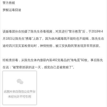
警方救赎
梦醒运毒囧途
该贩毒团伙在拍摄了陈先生吞毒视频，对其进行“警示教育”后，于2018年4
月18日让陈先生“携毒”上路了。因为体内藏毒既不能吃也不能喝，陈先生在
途经四川宜宾某检查站时，神情恍惚，被江安执勤民警发现异常而抓获。
经检查排毒，从陈先生体内缴获内装482克毒品的“海龟蛋”92枚。事后陈先
生说：“被警察抓获的这一天，感觉自己是被救赎了”。