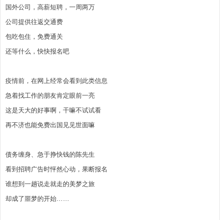
享
享
享
国外公司，高薪短聘，一周两万
公司提供往返交通费
包吃包住，免费通关
还等什么，快快报名吧
疫情前，在网上经常会看到此类信息
急着找工作的朋友肯定眼前一亮
这是天大的好事啊，干嘛不试试看
再不济也能免费出国见见世面嘛
债务缠身、急于挣快钱的陈先生
看到招聘广告时怦然心动，果断报名
谁想到一趟说走就走的美梦之旅
却成了噩梦的开始……