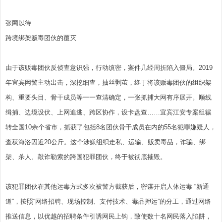
张网以待
跨境绑架贩毒团伙的覆灭
由于该贩毒团伙反侦查意识强，行动缜密，案件几经周折陷入僵局。2019
年宜宾网警主动出击，深挖细查，抽丝剥茧，终于将该贩毒团伙的组织架
构、重要头目、骨干成员等一一查清确定，一张抓捕大网有序展开。顺线
缉捕、边境设伏、上网追逃、跨区协作，设卡盘查……宜宾江安专案组辗
转全国10余个省市，抓获了包括8名团伙骨干成员在内的55名犯罪嫌疑人，
查获海洛因近20公斤。这个涉嫌组织走私、运输、贩卖毒品，诈骗、绑
架、杀人、敲诈勒索的跨国犯罪团伙，终于被彻底摧毁。
该犯罪团伙在其他运毒方式多次被警方截获后，密谋开启人体运毒 “新通
道”，按照“网络招聘、现场控制、支付技术、毒品押运”的分工，通过网络
推送信息，以优越的招聘条件引诱网民上钩，致使数十名网民落入陷阱，