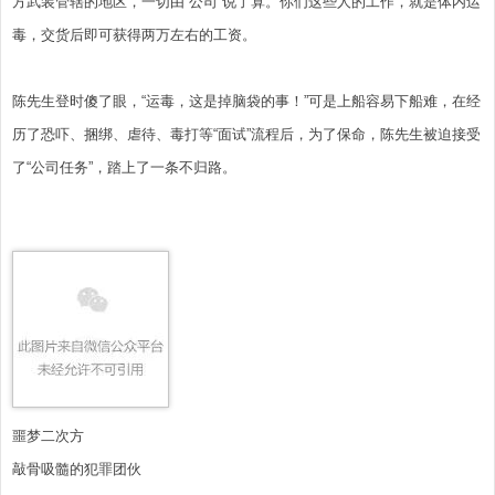
方武装管辖的地区，一切由“公司”说了算。你们这些人的工作，就是体内运
毒，交货后即可获得两万左右的工资。
陈先生登时傻了眼，“运毒，这是掉脑袋的事！”可是上船容易下船难，在经
历了恐吓、捆绑、虐待、毒打等“面试”流程后，为了保命，陈先生被迫接受
了“公司任务”，踏上了一条不归路。
噩梦二次方
敲骨吸髓的犯罪团伙