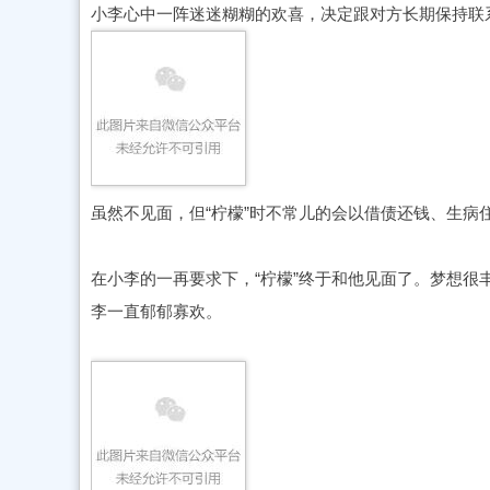
小李心中一阵迷迷糊糊的欢喜，决定跟对方长期保持联
虽然不见面，但“柠檬”时不常儿的会以借债还钱、生病
在小李的一再要求下，“柠檬”终于和他见面了。梦想很
李一直郁郁寡欢。