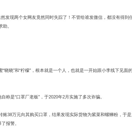
忽然发现两个女网友竟然同时失踪了！不管给谁发微信，都没有得到
求助。
“晓晓”和“柠檬”，根本就是一个人，也就是一开始跟小李线下见面
自称是“口罩厂老板”，于2020年2月实施了多次诈骗。
转账38万元向其购买口罩，结果发现实际货物为紫菜和螺蛳粉，于是
择了报警。