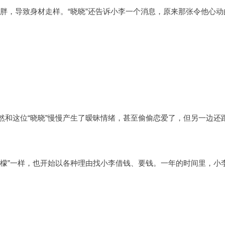
发胖，导致身材走样。“晓晓”还告诉小李一个消息，原来那张令他心动
和这位“晓晓”慢慢产生了暧昧情绪，甚至偷偷恋爱了，但另一边还跟
檬”一样，也开始以各种理由找小李借钱、要钱。一年的时间里，小李