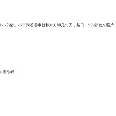
名叫“柠檬”。小李闲着没事就和对方聊几句天，某日，“柠檬”发来照片
的类型吗！