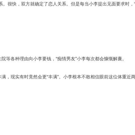
系。很快，双方就确定了恋人关系。但是每当小李提出见面要求时，“
住院等各种理由向小李要钱，“痴情男友”小李每次都会慷慨解囊。
丰满，现实有时竟然会更“丰满”。小李根本不敢相信眼前这位体重近